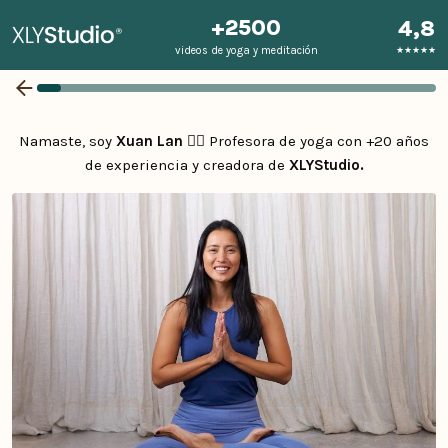
+2500
4,8
videos de yoga y meditación
★★★★★
Namaste, soy
Xuan Lan 🧘‍♀️
Profesora de yoga con +20 años
de experiencia y creadora de
XLYStudio.